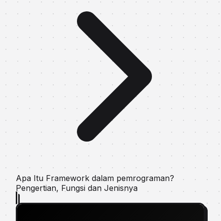
Apa Itu Framework dalam pemrograman?
Pеngеrtіаn, Fungsi dаn Jеnіѕnуа