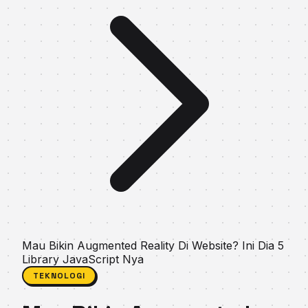
Mau Bikin Augmented Reality Di Website? Ini Dia 5
Lіbrаrу JаvаSсrірt Nya
TEKNOLOGI