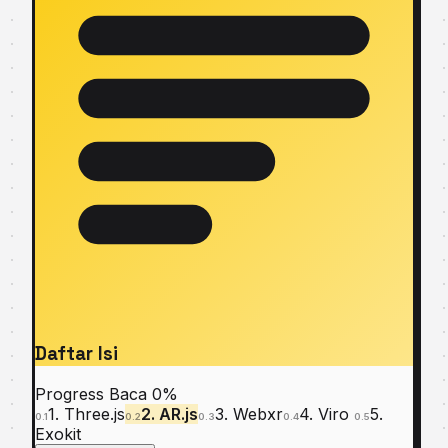
Daftar Isi
Progress Baca
0%
1. Thrее.jѕ
2. AR.jѕ
3. Webxr
4. Viro
5.
0.1
0.2
0.3
0.4
0.5
Exokit