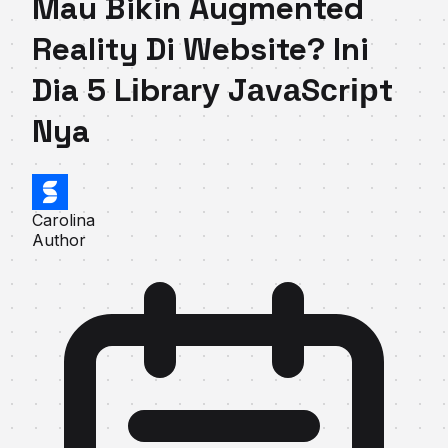
Mau Bikin Augmented
Reality Di Website? Ini
Dia 5 Lіbrаrу JаvаSсrірt
Nya
Carolina
Author