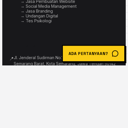
→ Jasa Pembuatan Website
→ Social Media Management
→ Jasa Branding
→ Undangan Digital
→ Tes Psikologi
Info Bisnis
ADA PERTANYAAN?
Jl. Jenderal Sudirman No.103, Krobokan, Kec.
📍
Semarang Barat, Kota Semarang, Jawa Tengah 50142
info@spandiv.xyz
📧
+62 895-3597-71137
📱
© 2026 Powered by
Spandiv Digital
</spandiv-digital-solutions>
Built with ❤️ & bold borders