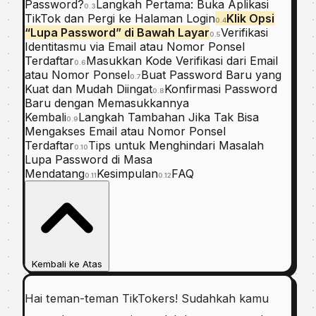
Password?
Langkah Pertama: Buka Aplikasi
0.3
TikTok dan Pergi ke Halaman Login
Klik Opsi
0.4
“Lupa Password” di Bawah Layar
Verifikasi
0.5
Identitasmu via Email atau Nomor Ponsel
Terdaftar
Masukkan Kode Verifikasi dari Email
0.6
atau Nomor Ponsel
Buat Password Baru yang
0.7
Kuat dan Mudah Diingat
Konfirmasi Password
0.8
Baru dengan Memasukkannya
Kembali
Langkah Tambahan Jika Tak Bisa
0.9
Mengakses Email atau Nomor Ponsel
Terdaftar
Tips untuk Menghindari Masalah
0.10
Lupa Password di Masa
Mendatang
Kesimpulan
FAQ
0.11
0.12
Kembali ke Atas
Hai teman-teman TikTokers! Sudahkah kamu