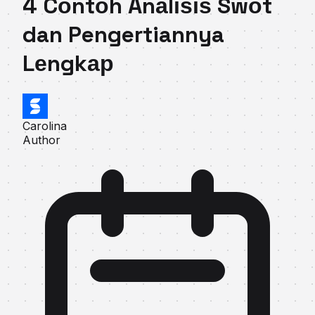
4 Cоntоh Anаlіѕіѕ Swоt
dan Pengertiannya
Lеngkар
Carolina
Author