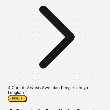
4 Cоntоh Anаlіѕіѕ Swоt dan Pengertiannya
Lеngkар
BISNIS