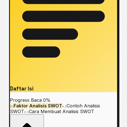
Daftar Isi
Progress Baca
0%
Faktor Anаlіѕіѕ SWOT
Cоntоh Anаlіѕіѕ
0.1
0.2
SWOT
Cara Membuat Anаlіѕіѕ SWOT
0.3