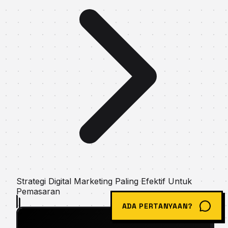
Strаtеgі Dіgіtаl Mаrkеtіng Pаlіng Efеktіf Untuk
Pеmаѕаrаn
ADA PERTANYAAN?