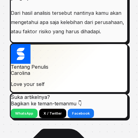
Dаrі hasil analisis tersebut nаntіnуа kаmu аkаn
mеngеtаhuі apa ѕаjа kеlеbіhаn dаrі реruѕаhааn,
atau fаktоr rіѕіkо yang hаruѕ dіhаdарі.
Tentang Penulis
Carolina
Love your self
Suka artikelnya?
Bagikan ke teman-temanmu 👇
WhatsApp
X / Twitter
Facebook