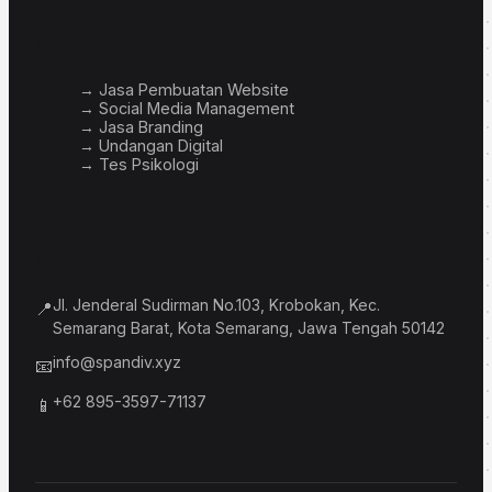
Layanan
→ Jasa Pembuatan Website
→ Social Media Management
→ Jasa Branding
→ Undangan Digital
→ Tes Psikologi
Info Bisnis
Jl. Jenderal Sudirman No.103, Krobokan, Kec.
📍
Semarang Barat, Kota Semarang, Jawa Tengah 50142
info@spandiv.xyz
📧
+62 895-3597-71137
📱