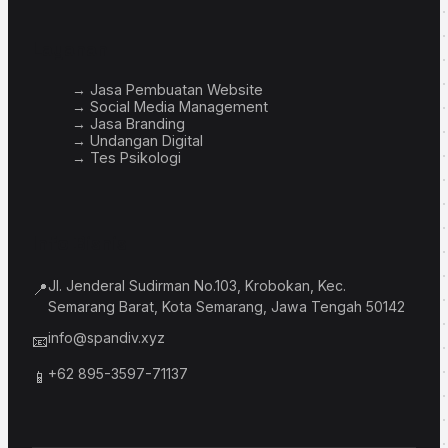
Layanan
→ Jasa Pembuatan Website
→ Social Media Management
→ Jasa Branding
→ Undangan Digital
→ Tes Psikologi
Info Bisnis
Jl. Jenderal Sudirman No.103, Krobokan, Kec.
📍
Semarang Barat, Kota Semarang, Jawa Tengah 50142
info@spandiv.xyz
📧
+62 895-3597-71137
📱