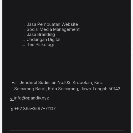
Layanan
→ Jasa Pembuatan Website
→ Social Media Management
→ Jasa Branding
→ Undangan Digital
→ Tes Psikologi
Info Bisnis
Jl. Jenderal Sudirman No.103, Krobokan, Kec.
📍
Semarang Barat, Kota Semarang, Jawa Tengah 50142
info@spandiv.xyz
📧
+62 895-3597-71137
📱