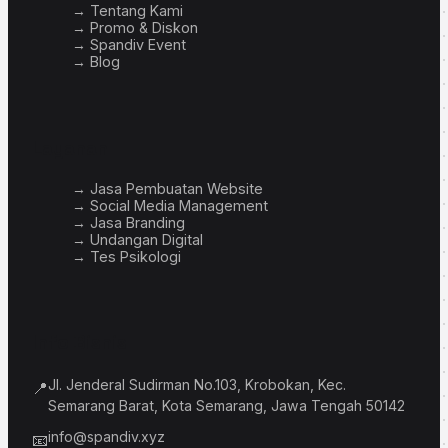
→ Tentang Kami
→ Promo & Diskon
→ Spandiv Event
→ Blog
Layanan
→ Jasa Pembuatan Website
→ Social Media Management
→ Jasa Branding
→ Undangan Digital
→ Tes Psikologi
Info Bisnis
Jl. Jenderal Sudirman No.103, Krobokan, Kec.
📍
Semarang Barat, Kota Semarang, Jawa Tengah 50142
info@spandiv.xyz
📧