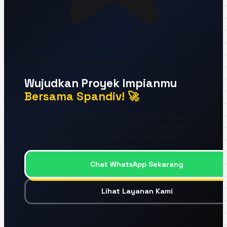
Tertarik dengan proyek seperti ini?
Wujudkan Proyek Impianmu
Bersama Spandiv! 🚀
Sudah lebih dari 200+ proyek diselesaikan.
Ceritakan kebutuhanmu dan tim kami siap
memberikan solusi terbaik sesuai budget.
Chat WhatsApp Sekarang
Lihat Layanan Kami