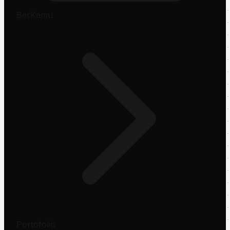
BerKamu
Portofolio