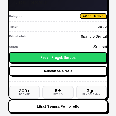
Detail Portofolio
Kategori
ACCOUNTING
2022
Tahun
Spandiv Digital
Dibuat oleh
Selesai
Status
Pesan Proyek Serupa
Konsultasi Gratis
200+
5★
3yr+
PROYEK
RATING
PENGALAMAN
Lihat Semua Portofolio