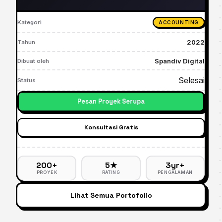
Kategori
ACCOUNTING
2022
Tahun
Spandiv Digital
Dibuat oleh
Selesai
Status
Pesan Proyek Serupa
Konsultasi Gratis
200+
5★
3yr+
PROYEK
RATING
PENGALAMAN
Lihat Semua Portofolio