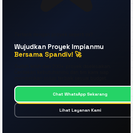
Tertarik dengan proyek seperti ini?
Wujudkan Proyek Impianmu
Bersama Spandiv! 🚀
Sudah lebih dari 200+ proyek diselesaikan.
Ceritakan kebutuhanmu dan tim kami siap
memberikan solusi terbaik sesuai budget.
Chat WhatsApp Sekarang
Lihat Layanan Kami