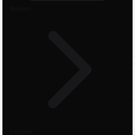
BerKamu
Portofolio