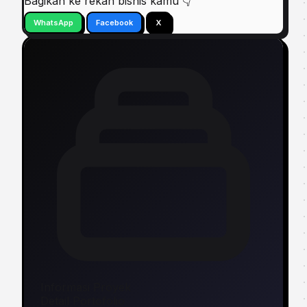
Bagikan ke rekan bisnis kamu 👇
WhatsApp
Facebook
X
Informasi Proyek
Detail Portofolio