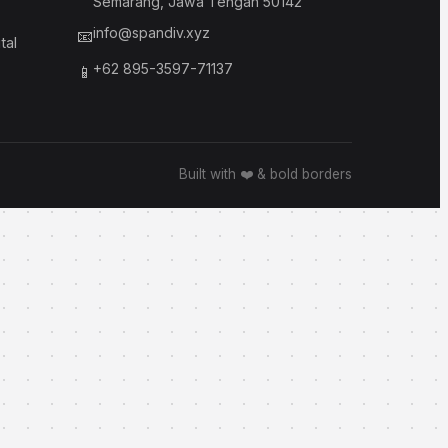
Semarang, Jawa Tengah 50142
info@spandiv.xyz
📧
tal
SPANDIV ASSISTANT
+62 895-3597-71137
📱
Built with ❤️ & bold borders