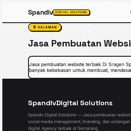
Spandiv
DIGITAL SOLUTIONS
Perusah
📄 HALAMAN
Creative & Digita
🏢
Profile
Jasa Pembuatan Websit
Solusi produk dig
Kenali l
✉️
200+
Contact
Projek Selesai
Jasa pembuatan website terbaik
Di Sragen
Sp
Hubungi
5★
banyak kebebasan untuk membuat, mendesain,
💬
Rating
Konsulta
3yr+
Pengalaman
Punya p
Lihat Semua La
Chat Se
Produk Digital
Spandiv
Digital Solutions
💻
Jasa Pembuatan We
Spandiv Digital Solutions — Jasa pembuatan websit
Website profesional
social media management, branding, dan undangan
📣
digital. Agency terbaik di Semarang.
Social Media Mana