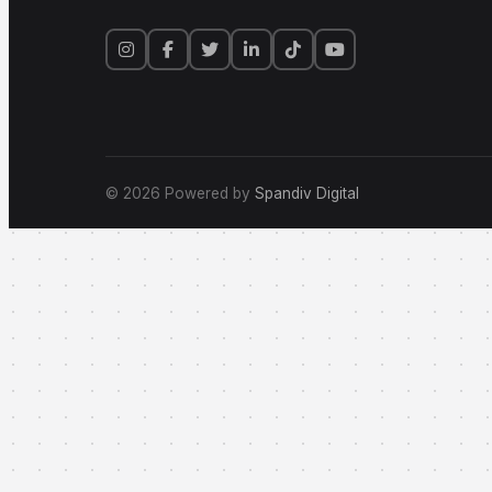
Konten kreatif & st
✒️
Jasa Branding
Logo & brand identi
💍
Undangan Digital
Undangan elegan & 
Tools & Platform
© 2026 Powered by
Spandiv Digital
🧠
Tes Psikologi
Platform tes keprib