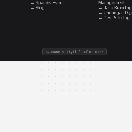
→ Spandiv Event
Management
rategi growth
→ Blog
→ Jasa Branding
→ Undangan Digi
→ Tes Psikologi
ty yang kuat
interaktif
</spandiv-digital-solutions>
adian online