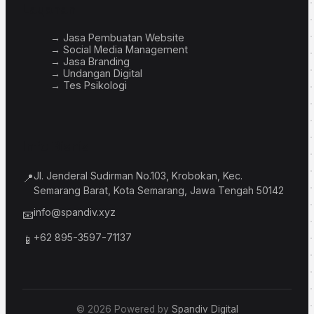
Layanan
→ Jasa Pembuatan Website
→ Social Media Management
→ Jasa Branding
→ Undangan Digital
→ Tes Psikologi
Info Bisnis
Jl. Jenderal Sudirman No.103, Krobokan, Kec.
📍
Semarang Barat, Kota Semarang, Jawa Tengah 50142
info@spandiv.xyz
📧
+62 895-3597-71137
📱
© 2026 Powered by
Spandiv Digital