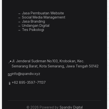
Layanan
→ Jasa Pembuatan Website
→ Social Media Management
→ Jasa Branding
→ Undangan Digital
→ Tes Psikologi
Info Bisnis
Jl. Jenderal Sudirman No.103, Krobokan, Kec.
📍
Semarang Barat, Kota Semarang, Jawa Tengah 50142
info@spandiv.xyz
📧
+62 895-3597-71137
📱
© 2026 Powered by
Spandiv Digital